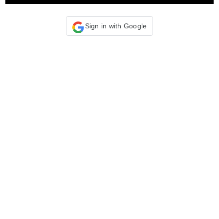
F
Sign in with Google
L
C
Y