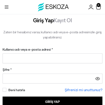
0
Giriş Yap
Kayıt Ol
Zaten bir hesabınız varsa, kullanıcı adı veya e-posta adresinizle giriş
yapabilirsiniz.
Kullanıcı adı veya e-posta adresi
*
K
Şifre
*
E
Şifrenizi mi unuttunuz?
Beni hatırla
Ş
GIRIŞ YAP