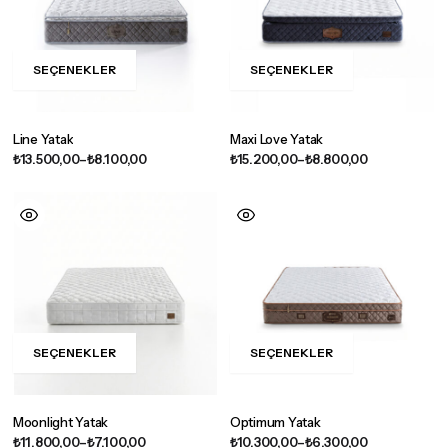
SEÇENEKLER
SEÇENEKLER
Line Yatak
Maxi Love Yatak
₺
13.500,00
–
₺
8.100,00
₺
15.200,00
–
₺
8.800,00
SEÇENEKLER
SEÇENEKLER
Moonlight Yatak
Optimum Yatak
₺
11.800,00
–
₺
7.100,00
₺
10.300,00
–
₺
6.300,00