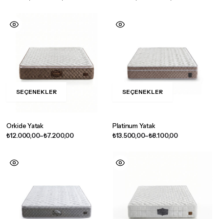
SEÇENEKLER
SEÇENEKLER
Orkide Yatak
Platinum Yatak
₺
12.000,00
–
₺
7.200,00
₺
13.500,00
–
₺
8.100,00