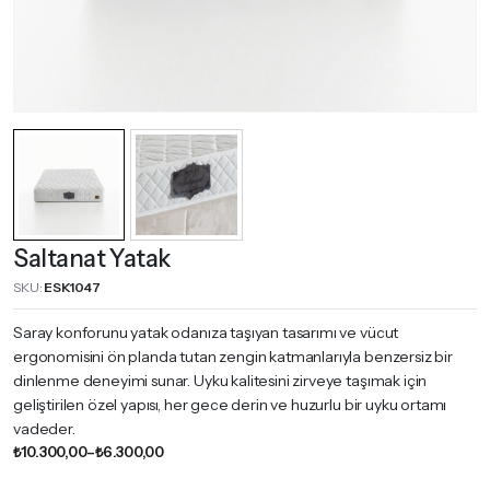
Saltanat Yatak
SKU:
ESK1047
Saray konforunu yatak odanıza taşıyan tasarımı ve vücut
ergonomisini ön planda tutan zengin katmanlarıyla benzersiz bir
dinlenme deneyimi sunar. Uyku kalitesini zirveye taşımak için
geliştirilen özel yapısı, her gece derin ve huzurlu bir uyku ortamı
vadeder.
Fiyat
₺
10.300,00
–
₺
6.300,00
aralığı: