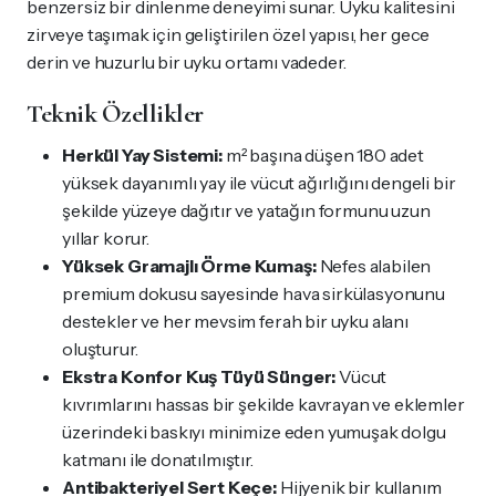
benzersiz bir dinlenme deneyimi sunar. Uyku kalitesini
zirveye taşımak için geliştirilen özel yapısı, her gece
derin ve huzurlu bir uyku ortamı vadeder.
Teknik Özellikler
Herkül Yay Sistemi:
m² başına düşen 180 adet
yüksek dayanımlı yay ile vücut ağırlığını dengeli bir
şekilde yüzeye dağıtır ve yatağın formunu uzun
yıllar korur.
Yüksek Gramajlı Örme Kumaş:
Nefes alabilen
premium dokusu sayesinde hava sirkülasyonunu
destekler ve her mevsim ferah bir uyku alanı
oluşturur.
Ekstra Konfor Kuş Tüyü Sünger:
Vücut
kıvrımlarını hassas bir şekilde kavrayan ve eklemler
üzerindeki baskıyı minimize eden yumuşak dolgu
katmanı ile donatılmıştır.
Antibakteriyel Sert Keçe:
Hijyenik bir kullanım