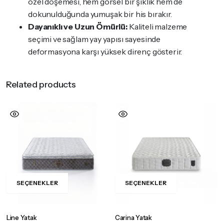
özel döşemesi, hem görsel bir şıklık hem de
dokunulduğunda yumuşak bir his bırakır.
Dayanıklı ve Uzun Ömürlü:
Kaliteli malzeme
seçimi ve sağlam yay yapısı sayesinde
deformasyona karşı yüksek direnç gösterir.
Related products
SEÇENEKLER
SEÇENEKLER
Bu
Bu
ürünün
ürünün
birden
birden
Line Yatak
Carina Yatak