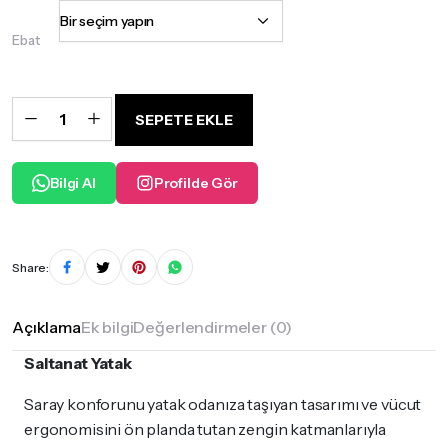
₺6.300,00
-
Ebat
₺10.300,00
Saltanat
Yatak
SEPETE EKLE
quantity
Bilgi Al
Profilde Gör
Share:
Açıklama
Ek bilgi
Değerlendirmeler (0)
Saltanat Yatak
Saray konforunu yatak odanıza taşıyan tasarımı ve vücut
ergonomisini ön planda tutan zengin katmanlarıyla