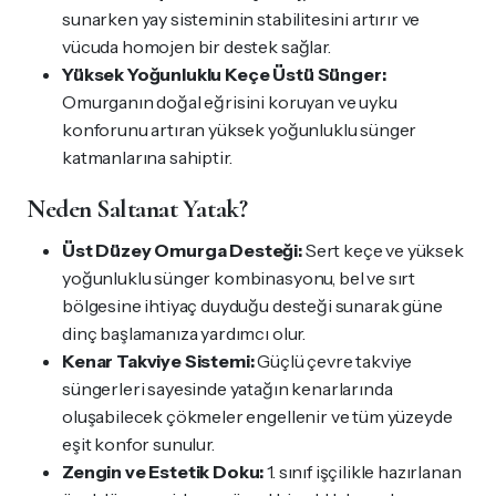
sunarken yay sisteminin stabilitesini artırır ve
vücuda homojen bir destek sağlar.
Yüksek Yoğunluklu Keçe Üstü Sünger:
Omurganın doğal eğrisini koruyan ve uyku
konforunu artıran yüksek yoğunluklu sünger
katmanlarına sahiptir.
Neden Saltanat Yatak?
Üst Düzey Omurga Desteği:
Sert keçe ve yüksek
yoğunluklu sünger kombinasyonu, bel ve sırt
bölgesine ihtiyaç duyduğu desteği sunarak güne
dinç başlamanıza yardımcı olur.
Kenar Takviye Sistemi:
Güçlü çevre takviye
süngerleri sayesinde yatağın kenarlarında
oluşabilecek çökmeler engellenir ve tüm yüzeyde
eşit konfor sunulur.
Zengin ve Estetik Doku:
1. sınıf işçilikle hazırlanan