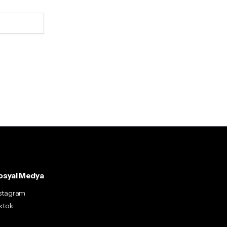
osyal Medya
nstagram
ktok