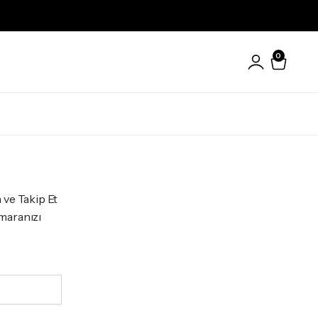
0
Yatak Setleri
 ve Takip Et
umaranızı