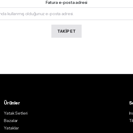
Fatura e-posta adresi
TAKIP ET
Ürünler
S
Yatak Setleri
I
Bazalar
Ti
Yataklar