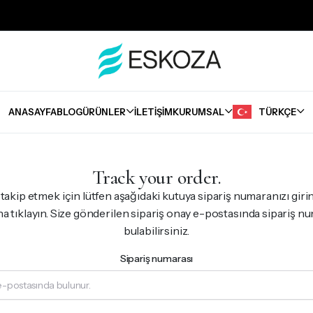
ANASAYFA
BLOG
ÜRÜNLER
İLETIŞIM
KURUMSAL
TÜRKÇE
Bazalar
Track your order.
i takip etmek için lütfen aşağıdaki kutuya sipariş numaranızı girin
 tıklayın. Size gönderilen sipariş onay e-postasında sipariş n
bulabilirsiniz.
Sipariş numarası