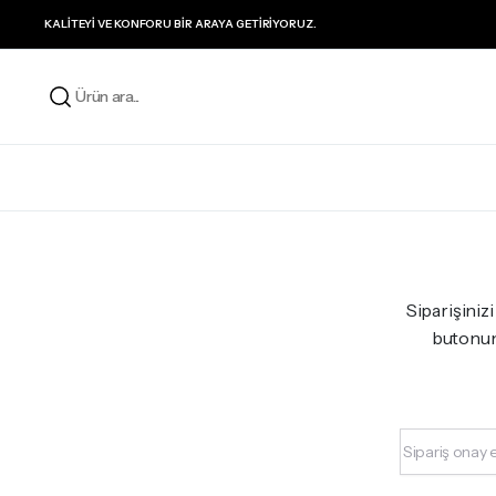
KALITEYI VE KONFORU BIR ARAYA GETIRIYORUZ.
Siparişiniz
butonuna