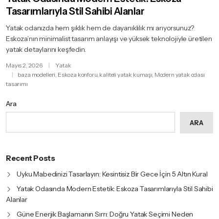
Tasarımlarıyla Stil Sahibi Alanlar
Yatak odanızda hem şıklık hem de dayanıklılık mı arıyorsunuz?
Eskoza’nın minimalist tasarım anlayışı ve yüksek teknolojiyle üretilen
yatak detaylarını keşfedin.
Mayıs 2, 2026
Yatak
baza modelleri
,
Eskoza konforu
,
kaliteli yatak kumaşı
,
Modern yatak odası
tasarımı
Ara
ARA
Recent Posts
Uyku Mabedinizi Tasarlayın: Kesintisiz Bir Gece İçin 5 Altın Kural
Yatak Odasında Modern Estetik: Eskoza Tasarımlarıyla Stil Sahibi
Alanlar
Güne Enerjik Başlamanın Sırrı: Doğru Yatak Seçimi Neden