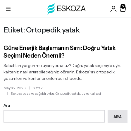
0
Etiket:
Ortopedik yatak
Güne Enerjik Başlamanın Sırrı: Doğru Yatak
Seçimi Neden Önemli?
Sabahları yorgun mu uyanıyorsunuz? Doğru yatak seçimiyle uyku
kalitenizi nasıl artırabileceğinizi öğrenin. Eskoza’nın ortopedik
çözümleri ve konfor önerileri bu rehberde.
Mayıs 2, 2026
Yatak
Eskoza baza ve sağlıklı uyku
,
Ortopedik yatak
,
uyku kalitesi
Ara
ARA