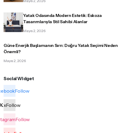
Mayıs 2, 2026
Yatak Odasında Modern Estetik: Eskoza
Tasarımlarıyla Stil Sahibi Alanlar
Mayıs 2, 2026
Güne Enerjik Başlamanın Sırrı: Doğru Yatak Seçimi Neden
Önemli?
Mayıs 2, 2026
Social Widget
cebook
Follow
x
Follow
stagram
Follow