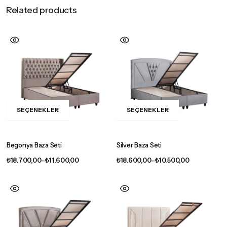
Related products
SEÇENEKLER
SEÇENEKLER
Bu
Bu
ürünün
ürünün
birden
birden
Begonya Baza Seti
Silver Baza Seti
fazla
fazla
Fiyat
Fiyat
₺
18.700,00
–
₺
11.600,00
₺
18.600,00
–
₺
10.500,00
varyasyonu
varyasyonu
aralığı:
aralığı:
var.
var.
₺11.600,00
₺10.500,00
-
-
Seçenekler
Seçenekler
₺18.700,00
₺18.600,00
ürün
ürün
sayfasından
sayfasından