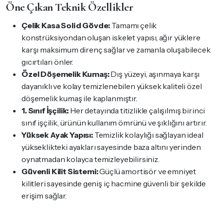
Öne Çıkan Teknik Özellikler
Çelik Kasa Solid Gövde:
Tamamı çelik
konstrüksiyondan oluşan iskelet yapısı, ağır yüklere
karşı maksimum direnç sağlar ve zamanla oluşabilecek
gıcırtıları önler.
Özel Döşemelik Kumaş:
Dış yüzeyi, aşınmaya karşı
dayanıklı ve kolay temizlenebilen yüksek kaliteli özel
döşemelik kumaş ile kaplanmıştır.
1. Sınıf İşçilik:
Her detayında titizlikle çalışılmış birinci
sınıf işçilik, ürünün kullanım ömrünü ve şıklığını artırır.
Yüksek Ayak Yapısı:
Temizlik kolaylığı sağlayan ideal
yükseklikteki ayakları sayesinde baza altını yerinden
oynatmadan kolayca temizleyebilirsiniz.
Güvenli Kilit Sistemi:
Güçlü amortisör ve emniyet
kilitleri sayesinde geniş iç hacmine güvenli bir şekilde
erişim sağlar.