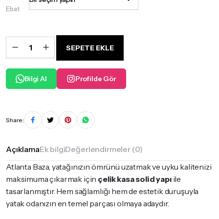
-
Ebat
₺18.600,00
Atlanta
Baza
SEPETE EKLE
Seti
quantity
Bilgi Al
Profilde Gör
Share:
Açıklama
Ek bilgi
Değerlendirmeler (0)
Atlanta Baza, yatağınızın ömrünü uzatmak ve uyku kalitenizi
maksimuma çıkarmak için
çelik kasa solid yapı
ile
tasarlanmıştır. Hem sağlamlığı hem de estetik duruşuyla
yatak odanızın en temel parçası olmaya adaydır.