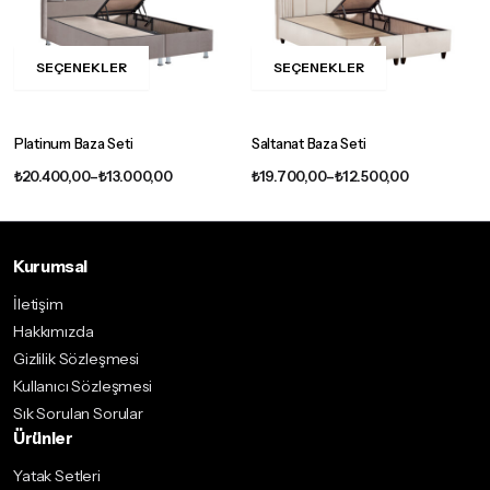
seçilebilir
seçilebilir
SEÇENEKLER
SEÇENEKLER
Bu
Bu
ürünün
ürünün
birden
birden
Platinum Baza Seti
Saltanat Baza Seti
fazla
fazla
Fiyat
Fiyat
₺
20.400,00
–
₺
13.000,00
₺
19.700,00
–
₺
12.500,00
varyasyonu
varyasyonu
aralığı:
aralığı:
var.
var.
₺13.000,00
₺12.500,00
-
-
Seçenekler
Seçenekler
₺20.400,00
₺19.700,00
Kurumsal
ürün
ürün
sayfasından
sayfasından
İletişim
seçilebilir
seçilebilir
Hakkımızda
Gizlilik Sözleşmesi
Kullanıcı Sözleşmesi
Sık Sorulan Sorular
Ürünler
Yatak Setleri