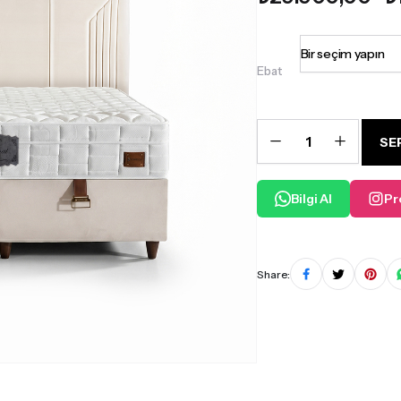
Ebat
Saltanat
Yatak
SE
Seti
quantity
Bilgi Al
Pr
Share: