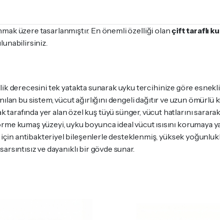
unmak üzere tasarlanmıştır. En önemli özelliği olan
çift taraflı k
unabilirsiniz.
rtlik derecesini tek yatakta sunarak uyku tercihinize göre esnekli
nılan bu sistem, vücut ağırlığını dengeli dağıtır ve uzun ömürlü 
tarafında yer alan özel kuş tüyü sünger, vücut hatlarını sararak
örme kumaş yüzeyi, uyku boyunca ideal vücut ısısını korumaya ya
 için antibakteriyel bileşenlerle desteklenmiş, yüksek yoğunlukl
 sarsıntısız ve dayanıklı bir gövde sunar.