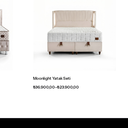
Moonlight Yatak Seti
Fiyat
₺
36.900,00
–
₺
23.900,00
aralığı:
,00
₺23.900,00
-
,00
₺36.900,00