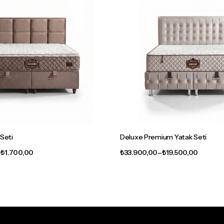
 Seti
Deluxe Premium Yatak Seti
Fiyat
Fiyat
–
₺
1.700,00
₺
33.900,00
–
₺
19.500,00
aralığı:
aralığı:
₺1.700,00
₺19.500
-
-
₺30.600,00
₺33.900