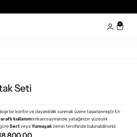
0
Yatak Setleri
tak Seti
kışır bir konfor ve dayanıklılık sunmak üzere tasarlanmıştır. En
taraflı kullanım
imkanı sayesinde, yatağınızın yüzeyini
 göre
Sert
veya
Yumuşak
zemin tercihinde bulunabilirsiniz.
Fiyat
18.800,00