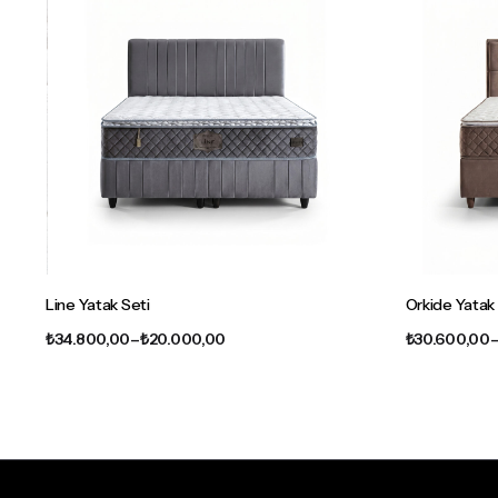
Line Yatak Seti
Orkide Yatak
Fiyat
₺
34.800,00
–
₺
20.000,00
₺
30.600,00
aralığı:
₺20.000,00
-
₺34.800,00