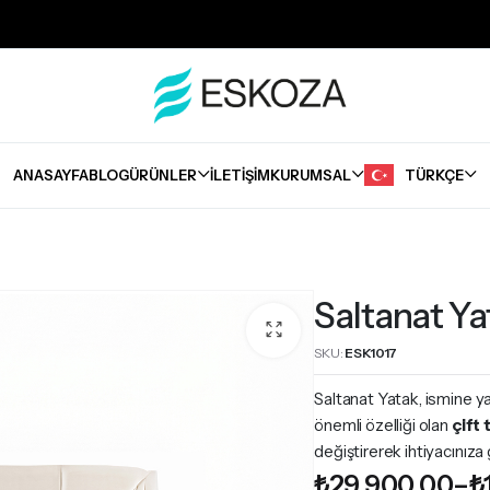
ANASAYFA
BLOG
ÜRÜNLER
İLETIŞIM
KURUMSAL
TÜRKÇE
Bazalar
Saltanat Ya
SKU:
ESK1017
Saltanat Yatak, ismine ya
önemli özelliği olan
çift 
değiştirerek ihtiyacınıza
₺
29.900,00
–
₺