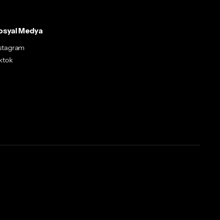
osyal Medya
nstagram
ktok