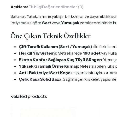
Açıklama
Ek bilgi
Değerlendirmeler (0)
Saltanat Yatak, ismine yakışır bir konfor ve dayanıklılık s
ihtiyacınıza göre
Sert
veya
Yumuşak
zemin tercihinde bul
Öne Çıkan Teknik Özellikler
Çift Taraflı Kullanım (Sert / Yumuşak):
İki farklı se
Herkül Yay Sistemi:
Metrekarede
180 adet
yay kulla
Ekstra Konfor Sağlayan Kuş Tüyü Sünger:
Yumuşak 
Yüksek Gramajlı Örme Kumaş:
Nefes alabilen lüks 
Anti-Bakteriyel Sert Keçe:
Hijyenik bir uyku ortamı
Çelik Kasa Solid Baza:
Sağlam çelik iskelet yapısı ile
Related products